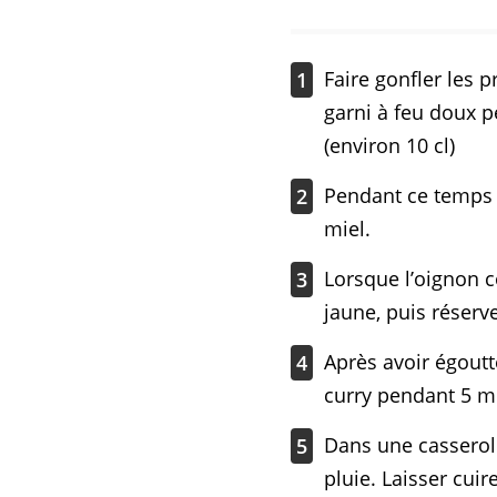
Faire gonfler les 
1
garni à feu doux p
(environ 10 cl)
Pendant ce temps é
2
miel.
Lorsque l’oignon c
3
jaune, puis réserv
Après avoir égoutté
4
curry pendant 5 m
Dans une casserole,
5
pluie. Laisser cui