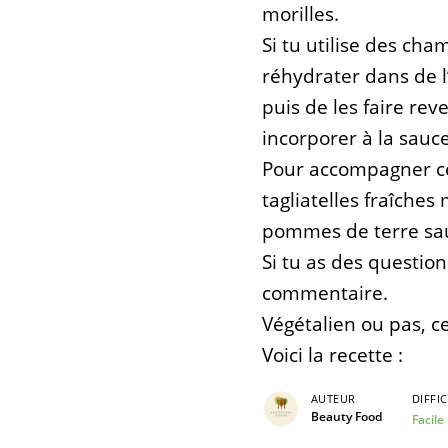
morilles.
Si tu utilise des cham
réhydrater dans de 
puis de les faire re
incorporer à la sauce
Pour accompagner ce
tagliatelles fraîches
pommes de terre sau
Si tu as des question
commentaire.
Végétalien ou pas, c
Voici la recette
:
AUTEUR
DIFFI
Beauty Food
Facile