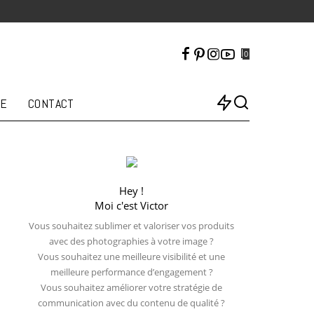
0
LE
CONTACT
Hey !
Moi c'est Victor
Vous souhaitez sublimer et valoriser vos produits
avec des photographies à votre image ?
Vous souhaitez une meilleure visibilité et une
meilleure performance d’engagement ?
Vous souhaitez améliorer votre stratégie de
communication avec du contenu de qualité ?