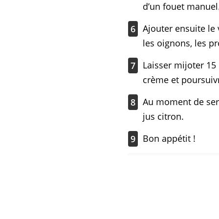
d’un fouet manuel
Ajouter ensuite le
6
les oignons, les p
Laisser mijoter 15 
7
crème et poursuiv
Au moment de servi
8
jus citron.
Bon appétit !
9