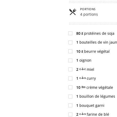
PORTIONS
4 portions
g
80
protéines de soja
1
bouteilles de vin jau
g
10
beurre végétal
1
oignon
c-à-c
2
miel
c-à-s
1
curry
lbs
10
crème végétale
1
bouillon de légumes
1
bouquet garni
c-à-s
2
farine de blé