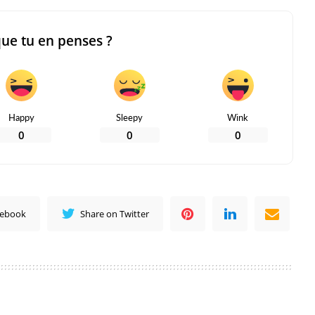
que tu en penses ?
Happy
Sleepy
Wink
0
0
0
cebook
Share on Twitter