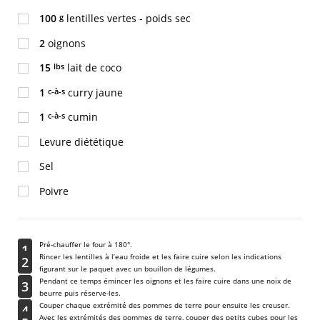
g
100
lentilles vertes - poids sec
2
oignons
lbs
15
lait de coco
c-à-s
1
curry jaune
c-à-s
1
cumin
Levure diététique
Sel
Poivre
Pré-chauffer le four à 180°.
1
Rincer les lentilles à l’eau froide et les faire cuire selon les indications
2
figurant sur le paquet avec un bouillon de légumes.
Pendant ce temps émincer les oignons et les faire cuire dans une noix de
3
beurre puis réserve-les.
Couper chaque extrémité des pommes de terre pour ensuite les creuser.
4
Avec les extrémités des pommes de terre, couper des petits cubes pour les