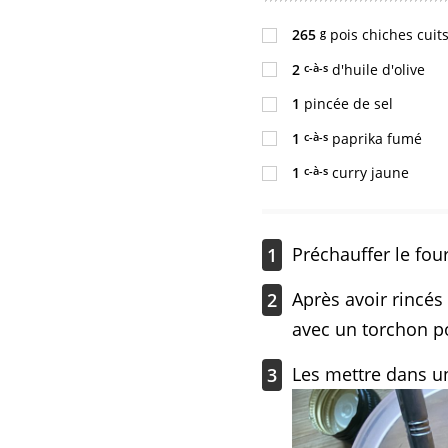
g
265
pois chiches cuit
c-à-s
2
d'huile d'olive
1
pincée de sel
c-à-s
1
paprika fumé
c-à-s
1
curry jaune
Préchauffer le fou
1
Après avoir rincés 
2
avec un torchon po
Les mettre dans une
3