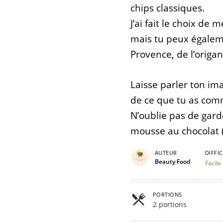
chips classiques.
J’ai fait le choix de
mais tu peux égalem
Provence, de l’origa
Laisse parler ton ima
de ce que tu as comm
N’oublie pas de gard
mousse au chocolat 
AUTEUR
DIFFI
Beauty Food
Facile
PORTIONS
2 portions