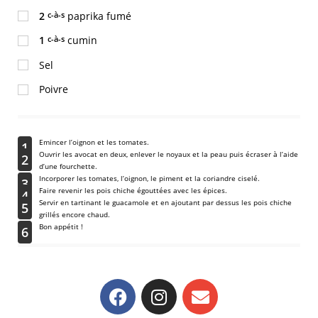
2
c-à-s
paprika fumé
1
c-à-s
cumin
Sel
Poivre
Emincer l’oignon et les tomates.
1
Ouvrir les avocat en deux, enlever le noyaux et la peau puis écraser à l’aide
2
d’une fourchette.
Incorporer les tomates, l’oignon, le piment et la coriandre ciselé.
3
Faire revenir les pois chiche égouttées avec les épices.
4
Servir en tartinant le guacamole et en ajoutant par dessus les pois chiche
5
grillés encore chaud.
Bon appétit !
6