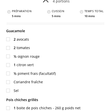
4 portions
PRÉPARATION
CUISSON
TEMPS TOTAL
5 mins
5 mins
10 mins
Guacamole
2
avocats
2
tomates
½
oignon rouge
1
citron vert
½
piment frais (facultatif)
Coriandre fraîche
Sel
Pois chiches grillés
1
boite de pois chiches - 260 g poids net