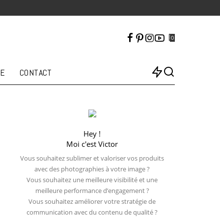
0
LE
CONTACT
Hey !
Moi c'est Victor
Vous souhaitez sublimer et valoriser vos produits
avec des photographies à votre image ?
Vous souhaitez une meilleure visibilité et une
meilleure performance d’engagement ?
Vous souhaitez améliorer votre stratégie de
communication avec du contenu de qualité ?