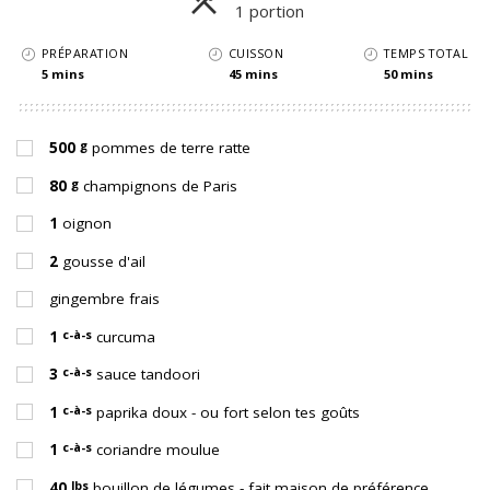
1 portion
Parts
PRÉPARATION
CUISSON
TEMPS TOTAL
5 mins
45 mins
50 mins
g
500
pommes de terre ratte
g
80
champignons de Paris
1
oignon
2
gousse d'ail
gingembre frais
c-à-s
1
curcuma
c-à-s
3
sauce tandoori
c-à-s
1
paprika doux - ou fort selon tes goûts
c-à-s
1
coriandre moulue
lbs
40
bouillon de légumes - fait maison de préférence