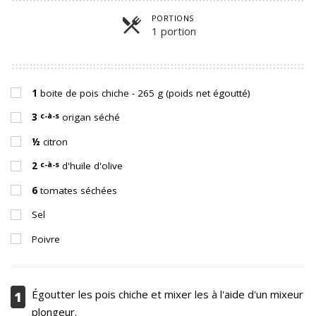
PORTIONS
1 portion
Parts
1
boite de pois chiche - 265 g (poids net égoutté)
c-à-s
3
origan séché
½
citron
c-à-s
2
d'huile d'olive
6
tomates séchées
Sel
Poivre
Égoutter les pois chiche et mixer les à l'aide d'un mixeur
1
plongeur.