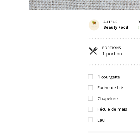
AUTEUR
D
Beauty Food
F
PORTIONS
1 portion
Parts
1
courgette
Farine de blé
Chapelure
Fécule de maïs
Eau