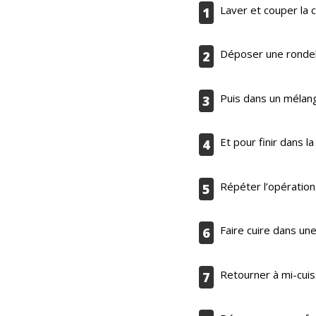
Laver et couper la c
1
Déposer une rondell
2
Puis dans un mélan
3
Et pour finir dans la
4
Répéter l’opération
5
Faire cuire dans un
6
Retourner à mi-cuis
7