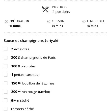
PORTIONS
4 portions
Parts
PRÉPARATION
CUISSON
TEMPS TOTAL
15 mins
30 mins
45 mins
Sauce et champignons teriyaki
2
échalotes
g
300
champignons de Paris
g
100
pleurotes
1
petites carottes
ml
150
bouillon de légumes
ml
200
vin rouge (Merlot)
thym séché
romarin séché