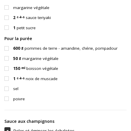
margarine végétale
c-à-s
2
sauce teriyaki
1
petit sucre
Pour la purée
g
600
pommes de terre - amandine, chérie, pompadour
g
50
margarine végétale
ml
150
boisson végétale
c-à-s
1
noix de muscade
sel
poivre
Sauce aux champignons
Peler et émincer les échalotes.