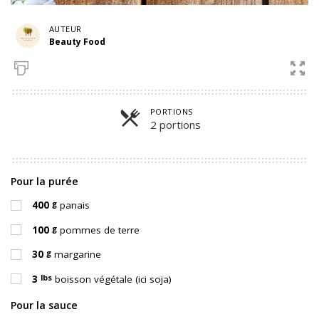
AUTEUR
Beauty Food
PORTIONS
2 portions
Parts
Pour la purée
g
400
panais
g
100
pommes de terre
g
30
margarine
lbs
3
boisson végétale (ici soja)
Pour la sauce