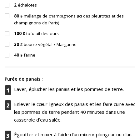
2
échalotes
g
80
mélange de champignons (ici des pleurotes et des
champignons de Paris)
g
100
tofu ail des ours
g
30
beurre végétal / Margarine
g
40
farine
Purée de panais :
Laver, éplucher les panais et les pommes de terre.
1
Enlever le cœur ligneux des panais et les faire cuire avec
2
les pommes de terre pendant 40 minutes dans une
casserole d’eau salée.
Égoutter et mixer à l’aide d’un mixeur plongeur ou d’un
3