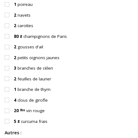
1
poireau
2
navets
2
carottes
g
80
champignons de Paris
2
gousses d'ail
2
petits oignons jaunes
3
branches de céleri
2
feuilles de laurier
1
branche de thym
4
clous de girofle
lbs
20
vin rouge
g
5
curcuma frais
Autres :