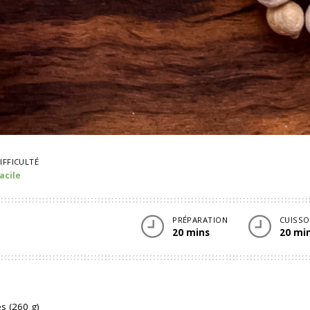
IFFICULTÉ
acile
PRÉPARATION
CUISS
20 mins
20 mi
es (260 g)