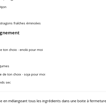
ijon
estragons fraîches émincées
agnement
 ton choix - enoki pour moi
égumes
e de ton choix - soja pour moi
oids sec
de en mélangeant tous les ingrédients dans une boite à fermetur