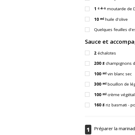
c-à-s
1
moutarde de D
ml
10
huile d'olive
Quelques feuilles d'
Sauce et accomp
2
échalotes
g
200
champignons de
ml
100
vin blanc sec
ml
300
bouillon de l
ml
100
crème végétal
g
160
riz basmati - p
Préparer la marina
1