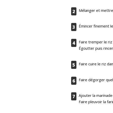
Mélanger et mettre 
2
Émincer finement le
3
Faire tremper le ri
4
Égoutter puis rincer
Faire cuire le riz 
5
Faire dégorger que
6
Ajouter la marinade 
7
Faire pleuvoir la far