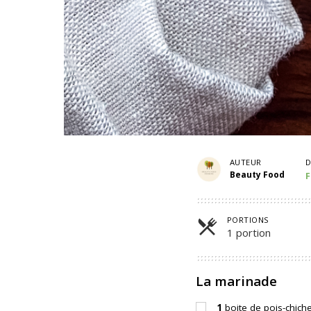
AUTEUR
D
Beauty Food
F
PORTIONS
1 portion
Parts
La marinade
1
boite de pois-chich