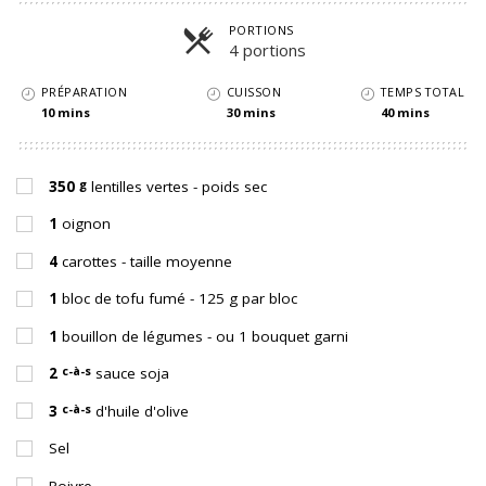
PORTIONS
4 portions
Parts
PRÉPARATION
CUISSON
TEMPS TOTAL
10 mins
30 mins
40 mins
g
350
lentilles vertes - poids sec
1
oignon
4
carottes - taille moyenne
1
bloc de tofu fumé - 125 g par bloc
1
bouillon de légumes - ou 1 bouquet garni
c-à-s
2
sauce soja
c-à-s
3
d'huile d'olive
Sel
Poivre