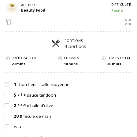
DIFFICULTÉ
AUTEUR
Beauty Food
Facile
PORTIONS
4 portions
Parts
PRÉPARATION
CUISSON
TEMPS TOTAL
20 mins
10 mins
30 mins
1
chou-fleur - taille moyenne
c-à-s
5
sauce tandoori
c-à-s
2
d'huile d'olive
g
20
fécule de maïs
eau