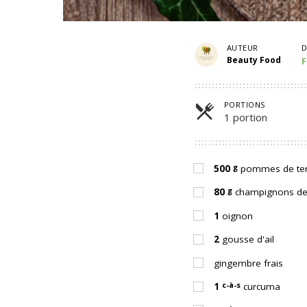
AUTEUR
D
Beauty Food
F
PORTIONS
1 portion
Parts
g
500
pommes de terr
g
80
champignons de
1
oignon
2
gousse d'ail
gingembre frais
c-à-s
1
curcuma