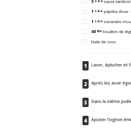
c-à-s
3
sauce tandoor
c-à-s
1
paprika doux -
c-à-s
1
coriandre mou
lbs
40
bouillon de lé
huile de coco
Laver, éplucher et 
1
Après les avoir égou
2
Dans la même poêle,
3
Ajouter l’oignon émi
4